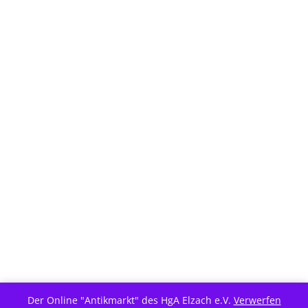
Der Online "Antikmarkt" des HgA Elzach e.V.
Verwerfen